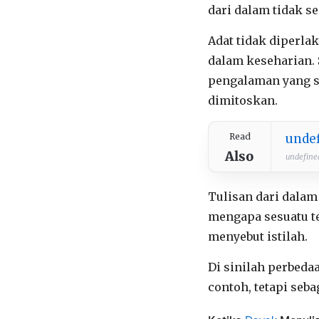
dari dalam tidak 
Adat tidak diperla
dalam keseharian. S
pengalaman yang sa
dimitoskan.
Read
unde
Also
undefined 
Tulisan dari dala
mengapa sesuatu te
menyebut istilah.
Di sinilah perbeda
contoh, tetapi seba