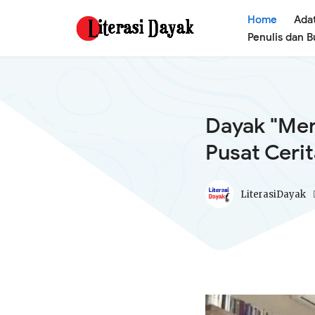
Home
Ada
Penulis dan 
Dayak "Men
Pusat Ceri
LiterasiDayak