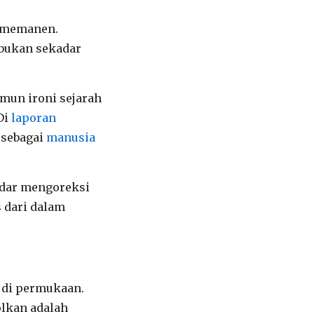
n memanen.
 bukan sekadar
amun ironi sejarah
 Di
laporan
 sebagai
manusia
adar mengoreksi
s dari dalam
k di permukaan.
olkan adalah