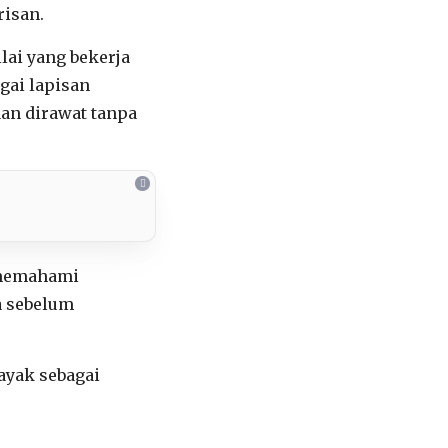
isan.
lai yang bekerja
agai lapisan
aan dirawat tanpa
a memahami
a sebelum
ayak sebagai