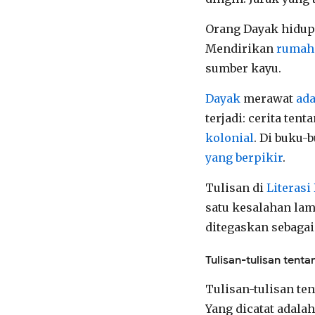
Orang Dayak hidup
Mendirikan
rumah
sumber kayu.
Dayak
merawat
ada
terjadi: cerita tent
kolonial
. Di buku-
yang berpikir
.
Tulisan di
Literasi
satu kesalahan lam
ditegaskan sebagai
Tulisan-tulisan tent
Tulisan-tulisan te
Yang dicatat adala